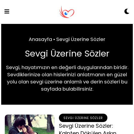
Skip
to
content
Anasayfa
•
Sevgi Üzerine Sözler
Sevgi Üzerine Sözler
Sevgi, hayatımızın en değerli duygularından biridir.
Sevdiklerinize olan hislerinizi anlatmanın en güzel
yolu olan sevgi üzerine anlamlı ve derin sözleri bu
sayfada bulabilirsiniz.
SEVGI ÜZERINE SÖZLER
Sevgi Üzerine Sözler:
Kalpten Dökülen Aşkın