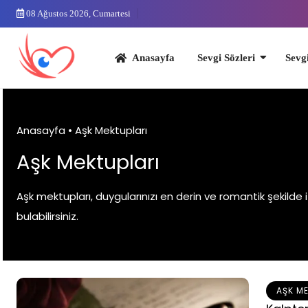
Skip
08 Ağustos 2026, Cumartesi
to
content
Anasayfa
Sevgi Sözleri
Sevgililer 
Anasayfa
•
Aşk Mektupları
Aşk Mektupları
Aşk mektupları, duygularınızı en derin ve romantik şekilde 
bulabilirsiniz.
AŞK M