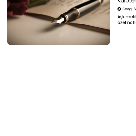
Kalpte
Sevgi S
Aşk mekt
özel notl