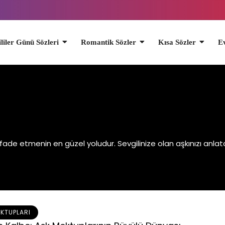
Günü Sözleri
Romantik Sözler
Kısa Sözler
Evli Çiftlere Öz
ifade etmenin en güzel yoludur. Sevgilinize olan aşkınızı anla
EKTUPLARI