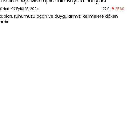
n Kalbe: Aşk Mektuplarının Büyülü Dünyası
özleri
Eylül 18, 2024
0
2560
upları, ruhumuzu açan ve duygularımızı kelimelere döken
ardır.