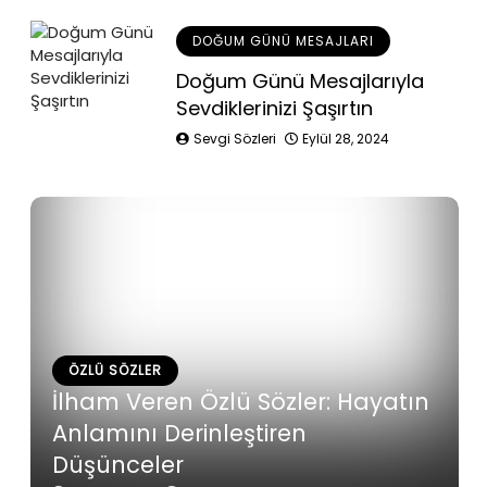
DOĞUM GÜNÜ MESAJLARI
Doğum Günü Mesajlarıyla
Sevdiklerinizi Şaşırtın
Sevgi Sözleri
Eylül 28, 2024
ÖZLÜ SÖZLER
İlham Veren Özlü Sözler: Hayatın
Anlamını Derinleştiren
Düşünceler