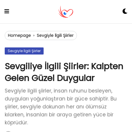
Skip
to
content
Homepage
›
Sevgiyle İlgili Şiirler
Sevgiyle İlgili Şiirler
Sevgiliye İlgili Şiirler: Kalpten
Gelen Güzel Duygular
Sevgiyle ilgili şiirler, insan ruhunu besleyen,
duyguları yoğunlaştıran bir güce sahiptir. Bu
şiirler, sevgiyle dokunan her anı ölümsüz
kılarken, insanları bir araya getiren yüce bir
köprüdür.