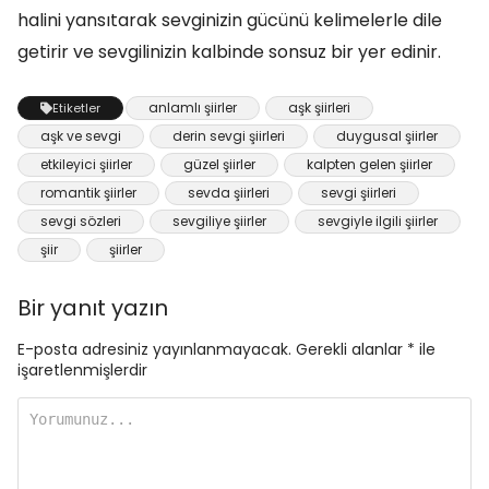
halini yansıtarak sevginizin gücünü kelimelerle dile
getirir ve sevgilinizin kalbinde sonsuz bir yer edinir.
anlamlı şiirler
aşk şiirleri
Etiketler
aşk ve sevgi
derin sevgi şiirleri
duygusal şiirler
etkileyici şiirler
güzel şiirler
kalpten gelen şiirler
romantik şiirler
sevda şiirleri
sevgi şiirleri
sevgi sözleri
sevgiliye şiirler
sevgiyle ilgili şiirler
şiir
şiirler
Bir yanıt yazın
E-posta adresiniz yayınlanmayacak.
Gerekli alanlar
*
ile
işaretlenmişlerdir