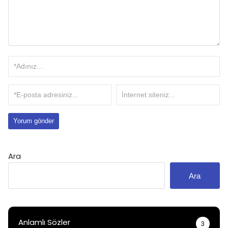
Ara
Ara
Anlamlı Sözler
3