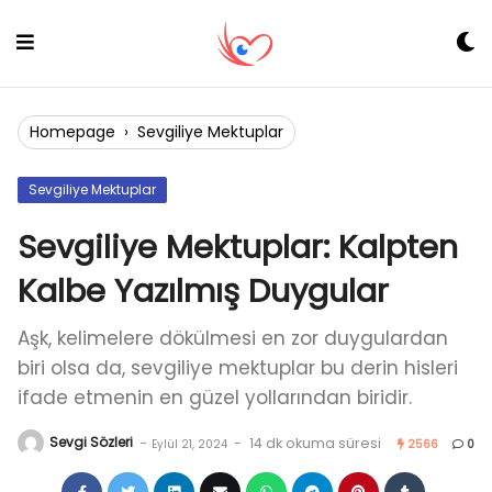
Skip
to
content
Homepage
›
Sevgiliye Mektuplar
Sevgiliye Mektuplar
Sevgiliye Mektuplar: Kalpten
Kalbe Yazılmış Duygular
Aşk, kelimelere dökülmesi en zor duygulardan
biri olsa da, sevgiliye mektuplar bu derin hisleri
ifade etmenin en güzel yollarından biridir.
Sevgi Sözleri
-
-
14 dk okuma süresi
Eylül 21, 2024
2566
0