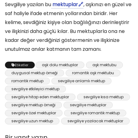
Sevgiliye yazılan bu
mektuplar
, aşkınızı en güzel ve
saf haliyle ifade etmenin yollarından biridir. Her
kelime, sevdiğiniz kişiye olan bağlılığınızı derinleştirir
ve ilişkinizi daha güçlü kılar. Bu mektuplarla ona ne
kadar değer verdiğinizi göstermenin ve ilişkinize
unutulmaz anılar katmanın tam zamanı.
aşk dolu mektuplar
aşk mektubu
Etiketler
duygusal mektup örneği
romantik aşk mektubu
romantik mektup
sevgiliye anlamlı mektup
sevgiliye etkileyici mektup
sevgiliye hitap eden mektuplar
sevgiliye kısa mektup
sevgiliye mektup örneği
sevgiliye mektuplar
sevgiliye özel mektuplar
sevgiliye romantik mektup
sevgiliye uzun mektup
sevgiliye yazılacak mektuplar
Bir yanıt yazın